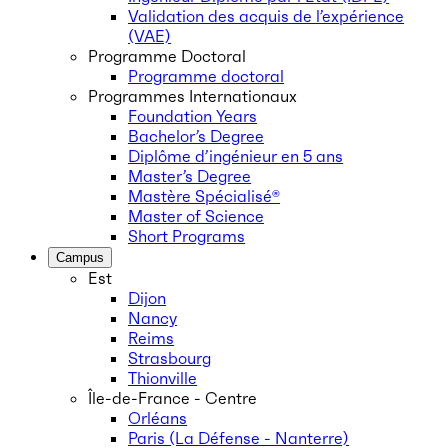
Validation des acquis de l’expérience
(VAE)
Programme Doctoral
Programme doctoral
Programmes Internationaux
Foundation Years
Bachelor’s Degree
Diplôme d’ingénieur en 5 ans
Master’s Degree
Mastère Spécialisé®
Master of Science
Short Programs
Campus
Est
Dijon
Nancy
Reims
Strasbourg
Thionville
Île-de-France - Centre
Orléans
Paris (La Défense - Nanterre)