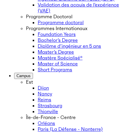
Validation des acquis de l’expérience
(VAE)
Programme Doctoral
Programme doctoral
Programmes Internationaux
Foundation Years
Bachelor’s Degree
Diplôme d’ingénieur en 5 ans
Master’s Degree
Mastère Spécialisé®
Master of Science
Short Programs
Campus
Est
Dijon
Nancy
Reims
Strasbourg
Thionville
Île-de-France - Centre
Orléans
Paris (La Défense - Nanterre)