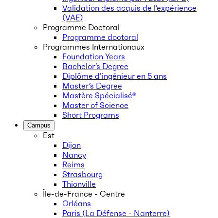
Validation des acquis de l’expérience
(VAE)
Programme Doctoral
Programme doctoral
Programmes Internationaux
Foundation Years
Bachelor’s Degree
Diplôme d’ingénieur en 5 ans
Master’s Degree
Mastère Spécialisé®
Master of Science
Short Programs
Campus
Est
Dijon
Nancy
Reims
Strasbourg
Thionville
Île-de-France - Centre
Orléans
Paris (La Défense - Nanterre)