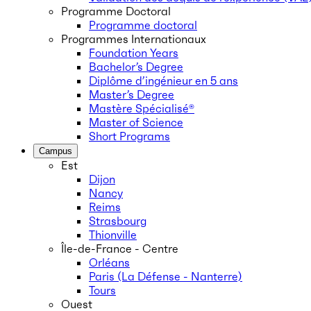
Programme Doctoral
Programme doctoral
Programmes Internationaux
Foundation Years
Bachelor’s Degree
Diplôme d’ingénieur en 5 ans
Master’s Degree
Mastère Spécialisé®
Master of Science
Short Programs
Campus
Est
Dijon
Nancy
Reims
Strasbourg
Thionville
Île-de-France - Centre
Orléans
Paris (La Défense - Nanterre)
Tours
Ouest