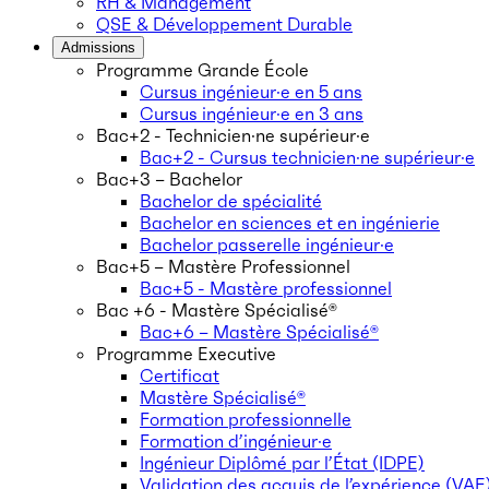
RH & Management
QSE & Développement Durable
Admissions
Programme Grande École
Cursus ingénieur·e en 5 ans
Cursus ingénieur·e en 3 ans
Bac+2 - Technicien·ne supérieur·e
Bac+2 - Cursus technicien·ne supérieur·e
Bac+3 – Bachelor
Bachelor de spécialité
Bachelor en sciences et en ingénierie
Bachelor passerelle ingénieur·e
Bac+5 – Mastère Professionnel
Bac+5 - Mastère professionnel
Bac +6 - Mastère Spécialisé®
Bac+6 – Mastère Spécialisé®
Programme Executive
Certificat
Mastère Spécialisé®
Formation professionnelle
Formation d’ingénieur·e
Ingénieur Diplômé par l’État (IDPE)
Validation des acquis de l’expérience (VAE